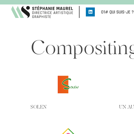
01# QUI SUIS-JE ?
Compositin
SOLEN
UN A