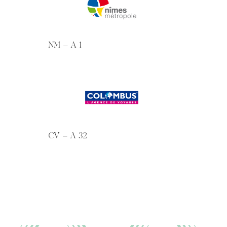
NM – A 1
CV – A 32