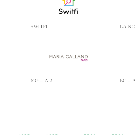
SWITFI
LA N
MG – A 2
BC – A