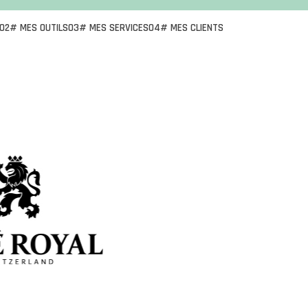
02# MES OUTILS
03# MES SERVICES
04# MES CLIENTS